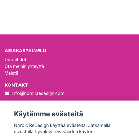
ASIAKASPALVELU
Ostoehdot
Ota meihin yhteyttä
Meistä
KONTAKT
info@nordicredesign.com
Fantastiska vintagetextilier i nytryck
Skicka oss ett mail!
Käytämme evästeitä
Nordic ReDesign käyttää evästeitä. Jatkamalla
sivustolla hyväksyt evästeiden käytön.