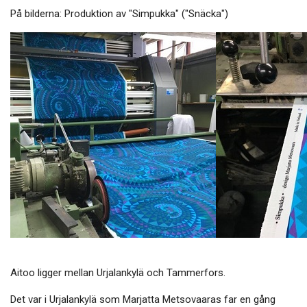
På bilderna: Produktion av "Simpukka" ("Snäcka")
Aitoo ligger mellan Urjalankylä och Tammerfors.
Det var i Urjalankylä som Marjatta Metsovaaras far en gång