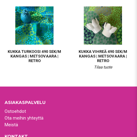
KUKKA TURKOOSI 490 SEK/M
KUKKA VIHREÄ 490 SEK/M
KANGAS | METSOVAARA |
KANGAS | METSOVAARA |
RETRO
RETRO
Tilaa tuote
ASIAKASPALVELU
Ostoehdot
Ota meihin yhteyttä
Meistä
KONTAKT