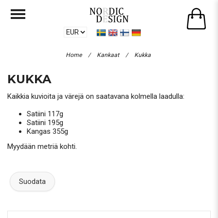
Home
/
Kankaat
/
Kukka
KUKKA
Kaikkia kuvioita ja värejä on saatavana kolmella laadulla:
Satiini 117g
Satiini 195g
Kangas 355g
Myydään metriä kohti.
Suodata