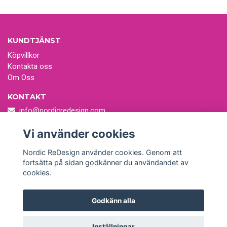
KUNDTJÄNST
Köpvillkor
Kontakta oss
Om Oss
KONTAKT
info@nordicredesign.com
Fantastiska vintagetextilier i nytryck
Vi använder cookies
Skicka oss ett mail!
Nordic ReDesign använder cookies. Genom att
fortsätta på sidan godkänner du användandet av
cookies.
Godkänn alla
© Copyright Nordic ReDesign
Inställningar