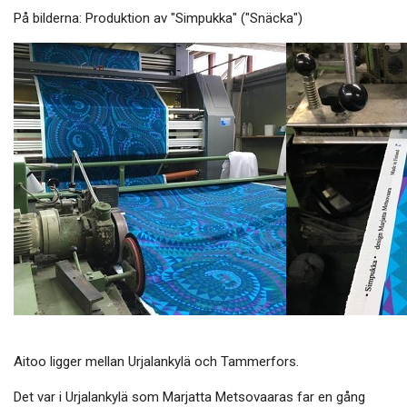
På bilderna: Produktion av "Simpukka" ("Snäcka")
Aitoo ligger mellan Urjalankylä och Tammerfors.
Det var i Urjalankylä som Marjatta Metsovaaras far en gång